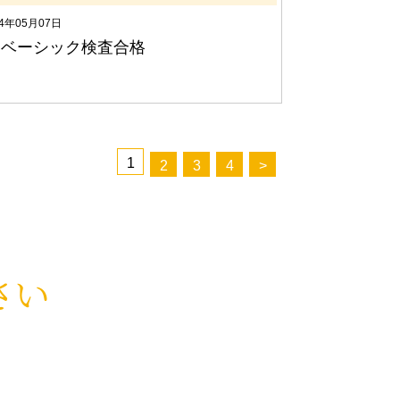
24年05月07日
Bベーシック検査合格
1
2
3
4
>
さい