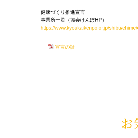
健康づくり推進宣言
事業所一覧（協会けんぽHP）
https://www.kyoukaikenpo.or.jp/shibu/ehi
宣言の証
お